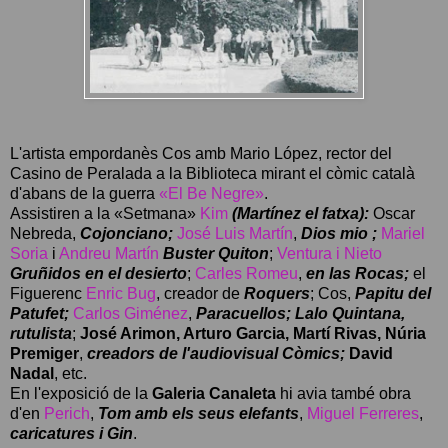
L'artista empordanès Cos amb Mario López, rector del
Casino de Peralada a la Biblioteca mirant el còmic català
d'abans de la guerra
«El Be Negre»
.
Assistiren a la «Setmana»
Kim
(Martínez el fatxa):
Oscar
Nebreda,
Cojonciano;
José Luis Martín
,
Dios mio ;
Mariel
Soria
i
Andreu Martín
Buster Quiton
;
Ventura i Nieto
Gruñidos en el desierto
;
Carles Romeu
,
en las Rocas;
el
Figuerenc
Enric Bug
, creador de
Roquers
; Cos,
Papitu del
Patufet;
Carlos Giménez
,
Paracuellos;
Lalo Quintana,
rutulista
;
José Arimon, Arturo Garcia, Martí Rivas, Núria
Premiger
,
creadors de l'audiovisual Còmics;
David
Nadal
, etc.
En l'exposició de la
Galeria Canaleta
hi avia també obra
d'en
Perich
,
Tom amb els seus elefants
,
Miguel Ferreres
,
caricatures i Gin
.