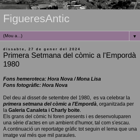
FigueresAntic
▼
dissabte, 27 de gener del 2024
Primera Setmana del còmic a l'Empordà
1980
Fons hemeroteca: Hora Nova / Mona Lisa
Fons fotogràfic: Hora Nova
Del deu al disset de setembre del 1980, es va celebrar la
primera setmana del còmic a l'Empordà
, organitzada per
la
Galeria Canaleta i Charly boite
.
Els grans del còmic hi foren presents i es desenvoluparen
una sèrie d'actes en un ambient d'humor, tal com s'escau.
A continuació un reportatge gràfic tot seguin el lema que una
imatge val més que mil paraules.