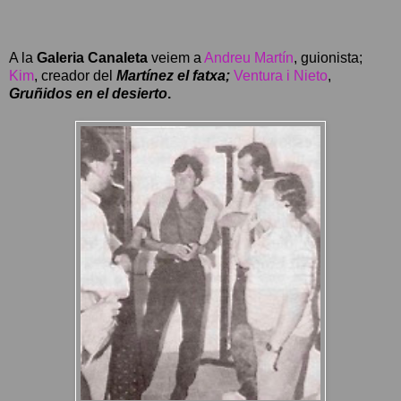
A la
Galeria Canaleta
veiem a
Andreu Martín
, guionista;
Kim
, creador del
Martínez el fatxa;
Ventura i Nieto
,
Gruñidos en el desierto
.