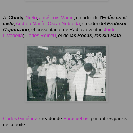
Al
Charly,
Nieto
,
José Luis Martin
, creador de l'
Estàs en el
cielo
;
Andreu Martín
,
Oscar Nebreda
, creador del
Profesor
Cojonciano
; el presentador de Radio Juventud
Jordi
Estadella
;
Carles Romeu
, el de l
as Rocas, los sin Bata.
Carlos Giménez
, creador de
Paracuellos
, pintant les parets
de la boite.