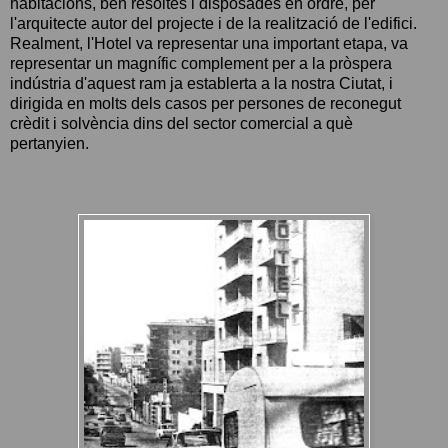
habitacions, ben resoltes i disposades en ordre, per
l'arquitecte autor del projecte i de la realització de l'edifici.
Realment, l'Hotel va representar una important etapa, va
representar un magnífic complement per a la pròspera
indústria d'aquest ram ja establerta a la nostra Ciutat, i
dirigida en molts dels casos per persones de reconegut
crèdit i solvència dins del sector comercial a què
pertanyien.