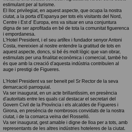
estimulant per al turisme.
El lloc privilegiat, en aquest aspecte, que ocupa la nostra
ciutat, a la porta d'Espanya per tots els visitants del Nord,
Centre i Est d' Europa, ens va situar en una conjuntura
digna de ser aprofitada en bé de tota la comunitat figuerenca
i empordanesa.
L'Hotel President, i el seu artífex i fundador senyor Antoni
Costa, mereixien al nostre entendre la gratitud de tots en
aquest aspecte, doncs, si bé és molt lògic que van obrar,
estimulats per una finalitat econòmica i comercial, també ho
és que amb la creació d'aquesta indústria contribuïen al
auge i prestigi de Figueres.
L'Hotel President va ser beneït pel Sr Rector de la seva
demarcació parroquial.
Va ser inaugurat, en un acte brillantíssim, en presència
d'autoritats entre les quals cal destacar el secretari del
Govern Civil de la Província i els alcaldes de Figueres i
Girona, en presència de nombrosos convidats de la nostra
ciutat, i de la comarca veïna del Rosselló.
Va ser inaugurat, gest amable i digne de lloa per a tots, amb
representants de les altres indústries hoteleres de la ciutat.