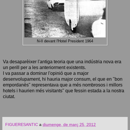
N-II devant l'Hotel President 1964
Va desaparèixer l'antiga teoria que una indústria nova era
un perill per a les anteriorment existents.
I va passar a dominar l'opinió que a major
desenvolupament, hi hauria major consum, el que en "bon
empordanès" representava que a més nombrosos i millors
hotels i haurien més visitants" que fessin estada a la nostra
ciutat.
FIGUERESANTIC
a
diumenge, de març 25, 2012