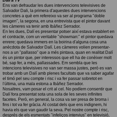
Dali a TV
Ens van defraudar les dues intervencions televisives de
Salvador Dali, la primera d'aquestes dues intervencions
concretes a què em refereixo va ser al programa "doble
imagen", la segona, en una entrevista que el pintor davant
les càmeres va tenir amb Ibáñez Serrador.
En les dues, Dalí es presentar potser així estava establert en
el contracte, com un veritable "showman:" el pintor quedava
enrere; quedava immers en la boirina d'alguna cosa una
anècdota de Salvador Dalí. Les càmeres volien presentar-
nos a un "pallasso" que a més pintava, quan en realitat Dalí
és un pintor que, per interessos que ell ha de conèixer molt
bé, sap fer, a més, pallassades. Em sembla que les
intencions televisives no van ser massa justes, però es van
trobar amb un Dalí amb plenes facultats que va saber agafar
el timó pel seu compte i risc i va fer passar sobretot en
l'última, una mala estona a Ibáñez Serrador.
Nosaltres, vam posar el crit al cel. No podíem consentir que
Dalí fora presentat sota una sola de les seves infinites
facetes. Però, en general, la cosa va ser presa de broma i
fins i tot va fer gràcia. Al costat dels que ens indignem, hi
havia els que van gaudir la seva. Pel nostre compte i risc,
després de els esmentats "infeliços intervius" en televisió,