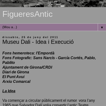
FigueresAntic
▼
dissabte, 25 de juny del 2011
Museu Dali - Idea i Execució
Fons hemeroteca:
l'Empordà
Fons Fotografic: Sans Narcís
- García Cortés, Pablo,
Pablito
Ajuntament de Girona/CRDI
Diari de Girona
El Punt Avui
Arxiu Comarcal
La Idea
Va començar a circular públicament el rumor vora l'any
1965 que Salvador Dalí volia convertir l'antic Teatre