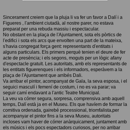
Sincerament creiem que la pluja li va fer un favor a Dalí i a
Figueres , l'ambient ciutadà, al nostre parer, no estava
preparat per una rebuda massiu i espectacular.
No obstant en la plaça de l'Ajuntament, sota els pòrtics de
l'edifici i sota els arcs que envolten una part de la mateixa,
s'havia congregat força gent: representants d'entitats i
alguns particulars. Els primers perquè tenien el deure de fer
acte de presència; i els segons, moguts per un lògic afany
d'espectacle gratuït. Les autoritats, amb els representants de
les entitats figuerenques i els informadors, esperàvem a la
plaça de l'Ajuntament que arribés Dali.
Va arribar el pintor, acompanyat de Gala, la seva esposa, i el
seguici masculí i femení de costum, i no es va parar; va
seguir camí endavant a l'antic Teatre Municipal.
La veu va córrer segura, sorpresa, comprensiva amb aquell
temps, Dalí està ja en el Museu. Els que havíem de formar la
comitiva ordenada, gairebé processional, triomfalista,per
acompanyar el pintor fins a la seva Museu, autoritats
incloses vam haver de córrer anàrquicament, juntament amb
els músics i els pocs espectadors curiosos, per no arribar