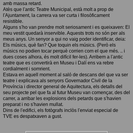
amb massa retard.
Atès que l'antic Teatre Municipal, està molt a prop de
l'Ajuntament, la carrera va ser curta i filosòficament
resistible.
Alguns s'ho van prendre molt seriosament i es queixaven: El
meu vestit quedarà inservible. Aquests trots no són per als
meus anys. Un senyor a qui no vaig poder identificar, deia:
Els músics, què fan? Que toquin els músics. (Però els
músics no podien tocar perquè corrien com el que més. .. i
dues coses alhora, és molt difícil fer-les). Arribem a l'antic
teatre que es convertirà en Museu i Dalí ens va rebre
cordialment i somrient.
Estava en aquell moment al saló de descans del que va ser
teatre i explicava als senyors Governador Civil de la
Província i director general de Aquitectura, els detalls del
seu projecte pel que fa al futur Museu van començar, des del
carrer, a arribar les explosions dels petards que s'havien
preparat i no s'havien mullat.
Dins de l'edifici, els fotògrafs inclòs l'enviat especial de
TVE es despatxaven a gust.