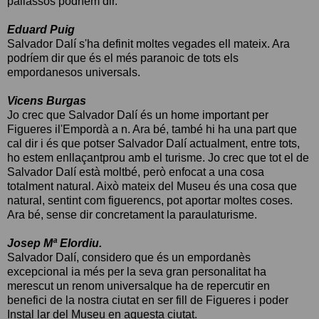
pallassos podríem dir.
Eduard Puig
Salvador Dalí s'ha definit moltes vegades ell mateix. Ara
podríem dir que és el més paranoic de tots els
empordanesos universals.
Vicens Burgas
Jo crec que Salvador Dalí és un home important per
Figueres il'Empordà a n. Ara bé, també hi ha una part que
cal dir i és que potser Salvador Dalí actualment, entre tots,
ho estem enllaçantprou amb el turisme. Jo crec que tot el de
Salvador Dalí està moltbé, però enfocat a una cosa
totalment natural. Això mateix del Museu és una cosa que
natural, sentint com figuerencs, pot aportar moltes coses.
Ara bé, sense dir concretament la paraulaturisme.
Josep Mª Elordiu.
Salvador Dalí, considero que és un empordanès
excepcional ia més per la seva gran personalitat ha
merescut un renom universalque ha de repercutir en
benefici de la nostra ciutat en ser fill de Figueres i poder
Instal lar del Museu en aquesta ciutat.