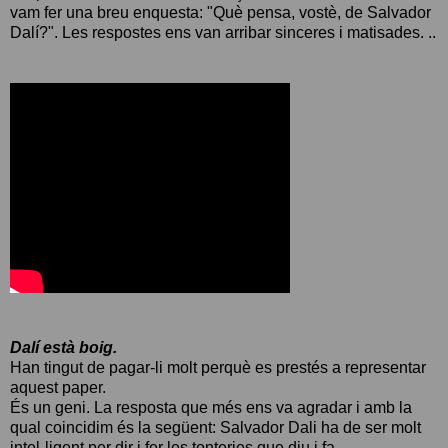
vam fer una breu enquesta: "Què pensa, vostè, de Salvador
Dalí?". Les respostes ens van arribar sinceres i matisades. ..
Dalí està boig.
Han tingut de pagar-li molt perquè es prestés a representar
aquest paper.
És un geni. La resposta que més ens va agradar i amb la
qual coincidim és la següent: Salvador Dali ha de ser molt
intel-ligent per dir i fer les tonteries que diu i fa.