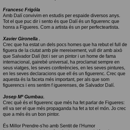
Francesc Frigóla
Amb Dalí convivim en estudis per espaide diversos anys.
Tot el que puc dir i sento és que Dalí és un figuerenc que
honra a Figueres. Com a artista és un per perfecteartista.
Xavier Gironella .
Crec que ha estat un dels pocs homes que ha rebut el full de
figuera de la ciutat amb ple mereixement, vull dir amb això
que Salvador Dalí (tot i ser un pintor i un home de fama
internacional, gairebé universal, ha proclamat sempre en
seus viatges, les seves conferències, en les seves pintures,
en les seves declaracions que ell és un figuerenc. Crec que
aquesta és la faceta més important, per als que som
figuerencs i ens sentim f iguerenses, de Salvador Dalí.
Josep Mª Gumbau.
Crec què és el figuerenc que més ha fet parlar de Figueres:
ell va ser el que més propaganda ha fet a tot el món. Jo crec
que a més és un bon pintor.
És Millor Prendre-s'ho amb Sentit de l'Humor