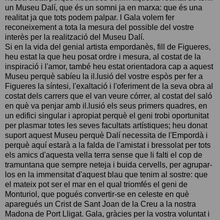
un Museu Dalí, que és un somni ja en marxa: que és una
realitat ja que tots podem palpar. I Gala volem fer
reconeixement a tota la mesura del possible del vostre
interès per la realització del Museu Dalí.
Si en la vida del genial artista empordanès, fill de Figueres,
heu estat la que heu posat ordre i mesura, al costat de la
inspiració i l'amor, també heu estat orientadora cap a aquest
Museu perquè sabíeu la il.lusió del vostre espòs per fer a
Figueres la síntesi, l'exaltació i l'oferiment de la seva obra al
costat dels carrers que el van veure córrer, al costat del saló
en què va penjar amb il.lusió els seus primers quadres, en
un edifici singular i apropiat perquè el geni trobi oportunitat
per plasmar totes les seves facultats artístiques; heu donat
suport aquest Museu perquè Dalí necessita de l'Empordà i
perquè aquí estarà a la falda de l'amistat i bressolat per tots
els amics d'aquesta vella terra sense que li falti el cop de
tramuntana que sempre neteja i buida cervells, per agrupar-
los en la immensitat d'aquest blau que tenim al sostre: que
el mateix pot ser el mar en el qual triomfés el geni de
Monturiol, que pogués convertir-se en celeste en què
aparegués un Crist de Sant Joan de la Creu a la nostra
Madona de Port Lligat. Gala, gràcies per la vostra voluntat i