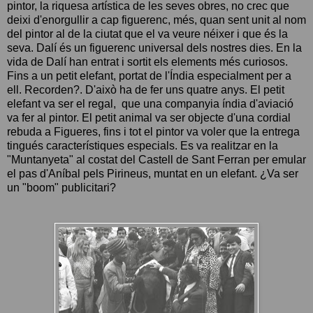
pintor, la riquesa artística de les seves obres, no crec que
deixi d'enorgullir a cap figuerenc, més, quan sent unit al nom
del pintor al de la ciutat que el va veure néixer i que és la
seva. Dalí és un figuerenc universal dels nostres dies. En la
vida de Dalí han entrat i sortit els elements més curiosos.
Fins a un petit elefant, portat de l'Índia especialment per a
ell. Recorden?. D'això ha de fer uns quatre anys. El petit
elefant va ser el regal, que una companyia índia d'aviació
va fer al pintor. El petit animal va ser objecte d'una cordial
rebuda a Figueres, fins i tot el pintor va voler que la entrega
tingués característiques especials. Es va realitzar en la
"Muntanyeta" al costat del Castell de Sant Ferran per emular
el pas d'Aníbal pels Pirineus, muntat en un elefant. ¿Va ser
un "boom" publicitari?