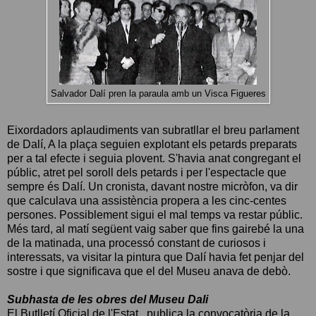
Salvador Dalí pren la paraula amb un Visca Figueres
Eixordadors aplaudiments van subratllar el breu parlament
de Dalí, A la plaça seguien explotant els petards preparats
per a tal efecte i seguia plovent. S'havia anat congregant el
públic, atret pel soroll dels petards i per l'espectacle que
sempre és Dalí. Un cronista, davant nostre micròfon, va dir
que calculava una assistència propera a les cinc-centes
persones. Possiblement sigui el mal temps va restar públic.
Més tard, al matí següent vaig saber que fins gairebé la una
de la matinada, una processó constant de curiosos i
interessats, va visitar la pintura que Dalí havia fet penjar del
sostre i que significava que el del Museu anava de debò.
Subhasta de les obres del Museu Dali
El Butlletí Oficial de l'Estat , publica la convocatòria de la