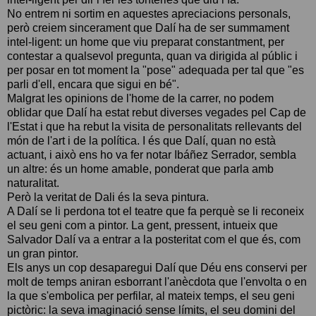
No entrem ni sortim en aquestes apreciacions personals,
però creiem sincerament que Dalí ha de ser summament
intel-ligent: un home que viu preparat constantment, per
contestar a qualsevol pregunta, quan va dirigida al públic i
per posar en tot moment la "pose" adequada per tal que "es
parli d'ell, encara que sigui en bé".
Malgrat les opinions de l'home de la carrer, no podem
oblidar que Dalí ha estat rebut diverses vegades pel Cap de
l'Estat i que ha rebut la visita de personalitats rellevants del
món de l'art i de la política. I és que Dalí, quan no està
actuant, i això ens ho va fer notar Ibáñez Serrador, sembla
un altre: és un home amable, ponderat que parla amb
naturalitat.
Però la veritat de Dali és la seva pintura.
A Dalí se li perdona tot el teatre que fa perquè se li reconeix
el seu geni com a pintor. La gent, pressent, intueix que
Salvador Dalí va a entrar a la posteritat com el que és, com
un gran pintor.
Els anys un cop desaparegui Dalí que Déu ens conservi per
molt de temps aniran esborrant l'anècdota que l'envolta o en
la que s'embolica per perfilar, al mateix temps, el seu geni
pictòric: la seva imaginació sense límits, el seu domini del