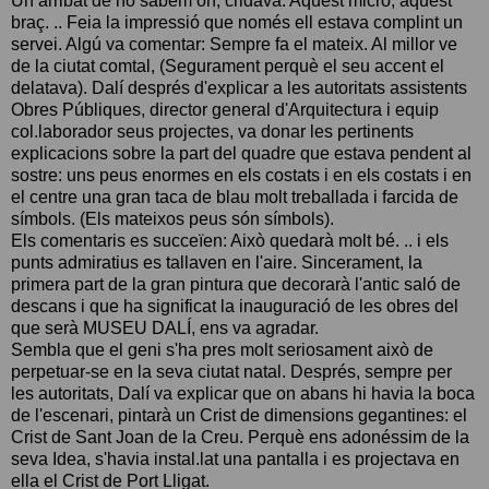
Un arribat de no sabem on, cridava: Aquest micro, aquest
braç. .. Feia la impressió que només ell estava complint un
servei. Algú va comentar: Sempre fa el mateix. Al millor ve
de la ciutat comtal, (Segurament perquè el seu accent el
delatava). Dalí després d'explicar a les autoritats assistents
Obres Públiques, director general d'Arquitectura i equip
col.laborador seus projectes, va donar les pertinents
explicacions sobre la part del quadre que estava pendent al
sostre: uns peus enormes en els costats i en els costats i en
el centre una gran taca de blau molt treballada i farcida de
símbols. (Els mateixos peus són símbols).
Els comentaris es succeïen: Això quedarà molt bé. .. i els
punts admiratius es tallaven en l'aire. Sincerament, la
primera part de la gran pintura que decorarà l'antic saló de
descans i que ha significat la inauguració de les obres del
que serà MUSEU DALÍ, ens va agradar.
Sembla que el geni s'ha pres molt seriosament això de
perpetuar-se en la seva ciutat natal. Després, sempre per
les autoritats, Dalí va explicar que on abans hi havia la boca
de l'escenari, pintarà un Crist de dimensions gegantines: el
Crist de Sant Joan de la Creu. Perquè ens adonéssim de la
seva Idea, s'havia instal.lat una pantalla i es projectava en
ella el Crist de Port Lligat.