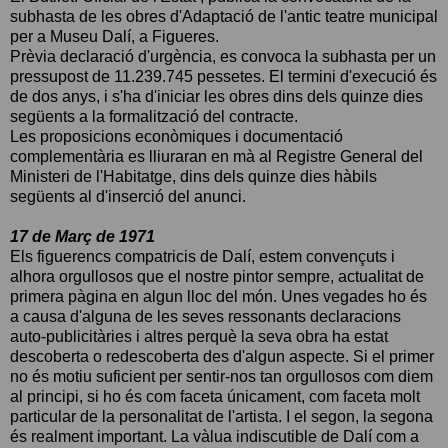
subhasta de les obres d'Adaptació de l'antic teatre municipal
per a Museu Dalí, a Figueres.
Prèvia declaració d'urgència, es convoca la subhasta per un
pressupost de 11.239.745 pessetes. El termini d'execució és
de dos anys, i s'ha d'iniciar les obres dins dels quinze dies
següents a la formalització del contracte.
Les proposicions econòmiques i documentació
complementària es lliuraran en mà al Registre General del
Ministeri de l'Habitatge, dins dels quinze dies hàbils
següents al d'inserció del anunci.
17 de Març de 1971
Els figuerencs compatricis de Dalí, estem convençuts i
alhora orgullosos que el nostre pintor sempre, actualitat de
primera pàgina en algun lloc del món. Unes vegades ho és
a causa d'alguna de les seves ressonants declaracions
auto-publicitàries i altres perquè la seva obra ha estat
descoberta o redescoberta des d'algun aspecte. Si el primer
no és motiu suficient per sentir-nos tan orgullosos com diem
al principi, si ho és com faceta únicament, com faceta molt
particular de la personalitat de l'artista. I el segon, la segona
és realment important. La vàlua indiscutible de Dalí com a