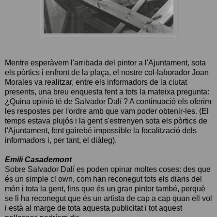
Mentre esperàvem l'arribada del pintor a l'Ajuntament, sota
els pòrtics i enfront de la plaça, el nostre col-laborador Joan
Morales va realitzar, entre els informadors de la ciutat
presents, una breu enquesta fent a tots la mateixa pregunta:
¿Quina opinió té de Salvador Dalí ? A continuació els oferim
les respostes per l'ordre amb que vam poder obtenir-les. (El
temps estava plujós i la gent s'estrenyen sota els pòrtics de
l'Ajuntament, fent gairebé impossible la focalització dels
informadors i, per tant, el diàleg).
Emili Casademont
Sobre Salvador Dalí es poden opinar moltes coses: des que
és un simple cl own, com han reconegut tots els diaris del
món i tota la gent, fins que és un gran pintor també, perquè
se li ha reconegut que és un artista de cap a cap quan ell vol
i està al marge de tota aquesta publicitat i tot aquest