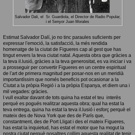
Salvador Dali, el Sr. Guardiola, el Director de Radio Popular,
i el Senyor Juan Morales
Estimat Salvador Dalí, jo no tinc paraules suficients per
expressar l'emoció, la satisfacció, la més rendida
homenatge de la ciutat de Figueres cap al gest que has
tingut envers la teva ciutat natal. Aquesta obra que gràcies a
la teva il.lusió, gràcies a la teva generositat, es va iniciar i va
a prosseguir per convertir Figueres en un centre espiritual
de l'art de primera magnitud per posar-nos en un meridià
importantíssim que només beneficis pot ocasionar a la
Ciutat a la pròpia Regió i a la pròpia Espanya, et diem una i
mil vegades: gràcies.
I vull exaltar davant de tots quina ha estat el teu interès
perquè es pogués realitzar aquesta obra; qual ha estat la
teva entrega, quina ha estat la teva il.lusió i esforç perquè el
mateix des de Nova York que des de París que,
constantment, des de Port Lligat i des el mateix Figueres,
has estat la inquietud, has estat el motor que ha mogut la
nostra ciutat perquè nosaltres collim aquesta realitat de tenir