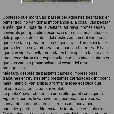
Confesso que molts van passar per aquestes tres fases: en
primer lloc, no van donar importància a la cosa i van pensar,
a més, que a l'hora de la veritat si arribava, només seríen
convidats per aplaudir, després, ja una mica més impostos
dels projectes del pintor i del nostre Ajuntament van pensar
que se estaba preparant una segona part, d'un espectacle
que va tenir la seva primera part abans a Figueres . Els
que van viure aquella arribada en helicòpter, a la plaça de
toros, recordaran d'un espectacle, muntat a nivell ciutadà en
què tots van ser protagonistes al costat del gran
protagonista.
Més tard, després de bastants canvis d'impressions i
d'algunes entrevistes amb preguntes carragades d'innocent
mala intenció, van arribar a formar la idea ecéptica que
tot era massa bonic per ser veritat.
La pilota Anava rebotant en una i altra paret i crec que a
Figueres només hi va haver una persona que no es va
cansar de mantenir-la en joc, enfonsant, poc a poc,
aquestes parets d'indiferència, de ironia i de escepticisme.
Qui mantenia la pilota en joc sabia perfectament (com bon