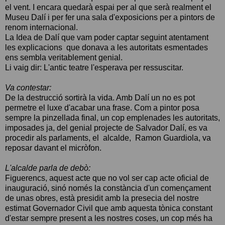
el vent. I encara quedarà espai per al que serà realment el
Museu Dalí i per fer una sala d'exposicions per a pintors de
renom internacional.
La Idea de Dalí que vam poder captar seguint atentament
les explicacions que donava a les autoritats esmentades
ens sembla veritablement genial.
Li vaig dir: L'antic teatre l'esperava per ressuscitar.
Va contestar:
De la destrucció sortirà la vida. Amb Dalí un no es pot
permetre el luxe d'acabar una frase. Com a pintor posa
sempre la pinzellada final, un cop emplenades les autoritats,
imposades ja, del genial projecte de Salvador Dalí, es va
procedir als parlaments, el alcalde, Ramon Guardiola, va
reposar davant el micròfon.
L'alcalde parla de debò:
Figuerencs, aquest acte que no vol ser cap acte oficial de
inauguració, sinó només la constància d'un començament
de unas obres, està presidit amb la presecia del nostre
estimat Governador Civil que amb aquesta tònica constant
d'estar sempre present a les nostres coses, un cop més ha