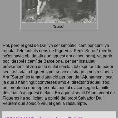
"Surus"
Pot, però el gest de Dalí va ser simpàtic, cent per cent: va
regalar l'elefant als nens de Figueres. Però "Surus" (perdó,
se'ns havia oblidat dir que aquest era el seu nom), va partir
poc, després camí de Barcelona, ​​per ser instal.lat,
prèviament, al zoo de la ciutat comtal, tot esperant de poder
ser traslladat a Figueres per servir d'esbarjo a nostres nens.
Ara "Surus" és tema d'atenció per part de l'Ajuntament local,
ja que s'han tingut converses amb el director d'aquell zoo,
pel problema que representa, per tal d'aconseguir la millor
destinació a aquest elefant. En aquest sentit l'Ajuntament de
Figueres ha sol.licitat la opinió del propi Salvador Dalí.
Veurem que solució veu el geni a l'assumpte.