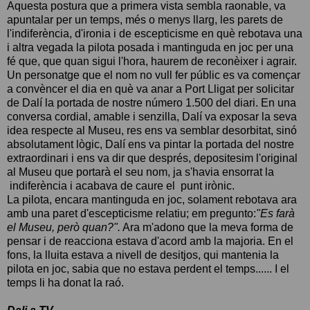
Aquesta postura que a primera vista sembla raonable, va
apuntalar per un temps, més o menys llarg, les parets de
l'indiferència, d'ironia i de escepticisme en què rebotava una
i altra vegada la pilota posada i mantinguda en joc per una
fé que, que quan sigui l'hora, haurem de reconèixer i agrair.
Un personatge que el nom no vull fer públic es va començar
a convèncer el dia en què va anar a Port Lligat per solicitar
de Dalí la portada de nostre número 1.500 del diari. En una
conversa cordial, amable i senzilla, Dalí va exposar la seva
idea respecte al Museu, res ens va semblar desorbitat, sinó
absolutament lògic, Dalí ens va pintar la portada del nostre
extraordinari i ens va dir que després, depositesim l'original
al Museu que portarà el seu nom, ja s'havia ensorrat la
indiferència i acabava de caure el punt irònic.
La pilota, encara mantinguda en joc, solament rebotava ara
amb una paret d'escepticisme relatiu; em pregunto:
"Es farà
el Museu, però quan?".
Ara m'adono que la meva forma de
pensar i de reacciona estava d'acord amb la majoria. En el
fons, la lluita estava a nivell de desitjos, qui mantenia la
pilota en joc, sabia que no estava perdent el temps...... I el
temps li ha donat la raó.