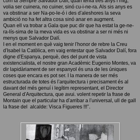
com fa Sempre Salvador Dalí, quan tenia tres anys i mig,
volia ser cuinera, no cuiner, sinó cu-i-ne-ra. Als sis anys es
va obstinar a ser Na-po-le-ó i des d'aleshores la seva
ambició no ha fet altra cosa sinó anar en augment.
Quan ell va trobar a Gala que puc dir que ha estat la ge-ne-
ra-lís-sima de la meva vida es va obstinar a ser ni més ni
menys que Salvador Dalí.
I en el moment en què vaig tenir l'honor de rebre la Creu
d'Isabel la Catòlica, em vaig entestar que Salvador Dalí, fora
digne d'Espanya, perquè, des del punt de vista
existencialista, el nostre gran Acadèmic Eugenio Montes, va
dir lapidàriament de ser espanyol és una de les úniques
coses que encara es pot ser. I la manera de ser més
estructurada de totes és l'arquitectura i precisament és al
davant del més genuí i legítim representant, el Director
General d'Arquitectura, que avui. volent repetir la frase de
Montain que el particular ha d'arribar a l'universal, ull de gall
la frase del alcalde: Visca Figueres !!!".